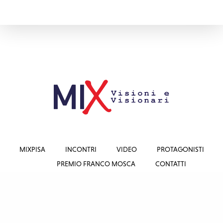
MIXPISA
INCONTRI
VIDEO
PROTAGONISTI
PREMIO FRANCO MOSCA
CONTATTI
© Rotary Club Pisa C.F. 93002620503 |
Trattamento dati personali
Sito realizzato da
Devitalia Telecomunicazioni