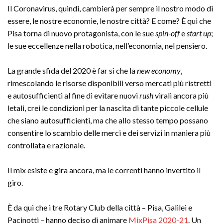
Il Coronavirus, quindi, cambierà per sempre il nostro modo di
essere, le nostre economie, le nostre città? E come? È qui che
Pisa torna di nuovo protagonista, con le sue
spin-off
e
start up
;
le sue eccellenze nella robotica, nell’economia, nel pensiero.
La grande sfida del 2020 è far sì che la
new economy
,
rimescolando le risorse disponibili verso mercati più ristretti
e autosufficienti al fine di evitare nuovi
rush
virali ancora più
letali, crei le condizioni per la nascita di tante piccole cellule
che siano autosufficienti, ma che allo stesso tempo possano
consentire lo scambio delle merci e dei servizi in maniera più
controllata e razionale.
Il mix esiste e gira ancora, ma le correnti hanno invertito il
giro.
È da qui che i tre Rotary Club della città – Pisa, Galilei e
Pacinotti – hanno deciso di animare
MixPisa 2020-21
. Un