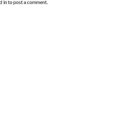
d in
to post a comment.
INCONTRI
VIDEO
PROTAGONISTI
PREMIO FRAN