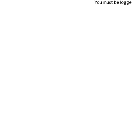
You must be
logge
MIXPISA