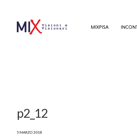
MIXPISA
INCONT
p2_12
5 MARZO 2018